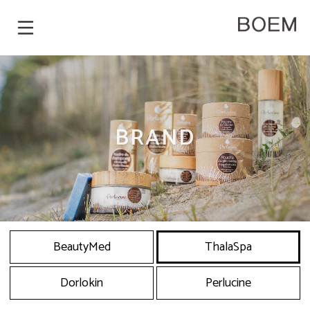
BRAND
BeautyMed
ThalaSpa
Dorlokin
Perlucine